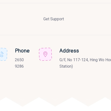
Get Support
Phone
Address
2650
G/F, No 117-124, Hing Wo Hou
9286
Station)