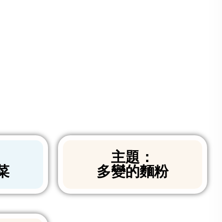
主題：
菜
多變的麵粉