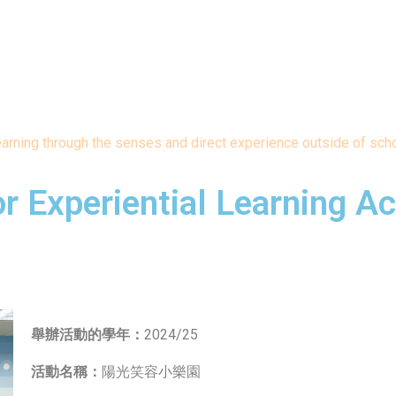
arning through the senses and direct experience outside of sch
r Experiential Learning Act
舉辦活動的學年：
2024/25
活動名稱：
陽光笑容小樂園