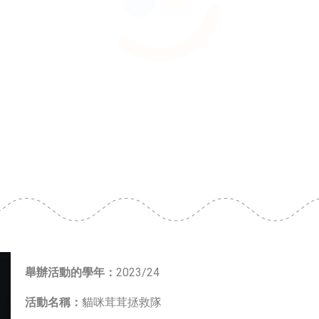
舉辦活動的學年：
2023/24
活動名稱：
貓咪茸茸拯救隊