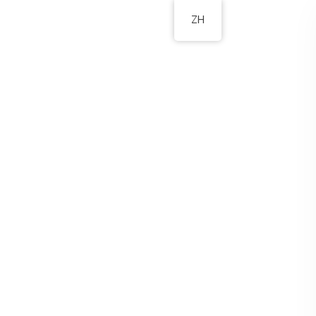
ZH
校園資訊
家長園地
聯絡我們