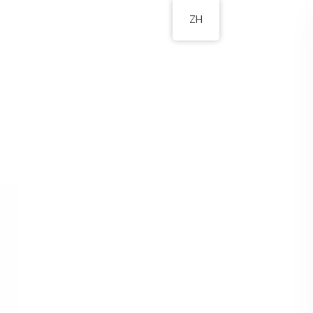
ZH
校園資訊
家長園地
聯絡我們