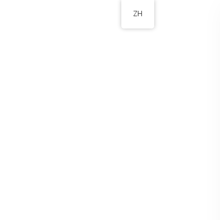
ZH
校園資訊
家長園地
聯絡我們
 日