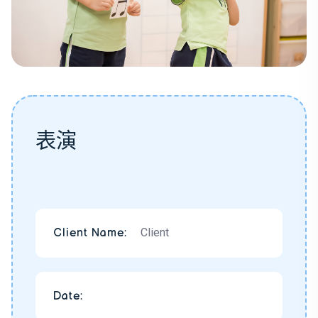
表演
Client
Client Name:
Date: